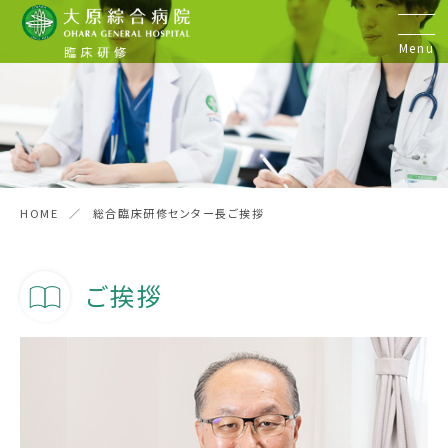
Menu
初期臨床研修
研修医の声
HOME
総合臨床研修センター長ご挨拶
病院見学&実習
ご挨拶
後期臨床研修
歯科臨床研修
お問い合わせ