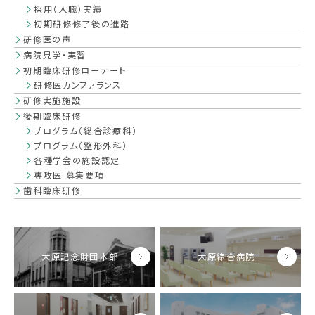
採用（入職）実績
初期研修修了後の進路
研修医の声
病院見学・実習
初期臨床研修ローテート
研修医カンファランス
研修実施施設
後期臨床研修
プログラム（総合診療科）
プログラム（整形外科）
各種学会の施設認定
専攻医 募集要項
歯科臨床研修
大原記念財団本部
大原綜合病院