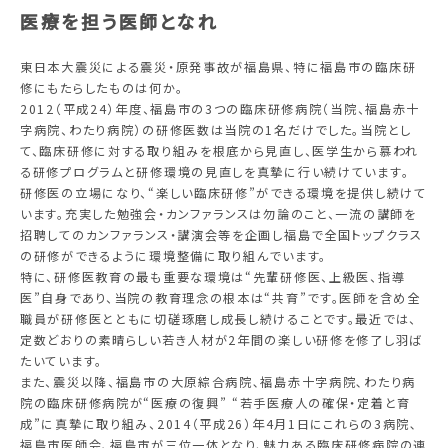
医療を担う医師となれ
東日本大震災による震災・原発事故が福島県、特に福島市の臨床研
修にもたらしたものは何か。
2012（平成24）年度、福島市の3つの臨床研修病院（当院、福島赤十
字病院、わたり病院）の研修医数は当院の1名だけでした。当院とし
て、臨床研修に対する取り組みを根底から見直し、医学生から慕われ
る研修プログラムと研修環境の見直しを真摯に行い続けています。
研修医の立場になり、“楽しい臨床研修”ができる環境を提供し続けて
います。充実した勉強会・カンファランスは勿論のこと、一流の講師を
招聘してのカンファランス・講演会等を企画し福島で全国トップクラス
の研修ができるように環境整備に取り組んでいます。
特に、研修医教育の最も重要な環境は“先輩研修医、上級医、指導
医”自身であり、当院の教育理念の根本は“共育”です。医師を含め全
職員が研修医とともに切磋琢磨し成長し続けることです。最近では、
定数どおりの素晴らしい若き人材が2年間の楽しい研修を修了し羽ば
たいています。
また、震災以降、福島市の大原綜合病院､福島赤十字病院､わたり病
院の臨床研修病院が“医療の復興” “若手医療人の確保・定着と育
成”に真摯に取り組み、2014（平成26）年4月1日にこれらの3病院､
福島市医師会､福島市が三位一体となり、魅力ある臨床研修病院の連