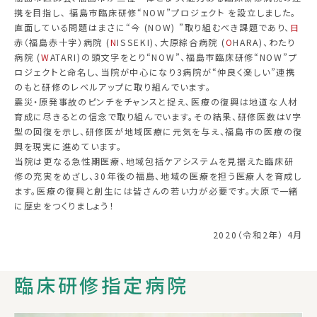
携を目指し､ 福島市臨床研修“NOW”プロジェクト を設立しました｡
直面している問題はまさに“今 (NOW) ”取り組むべき課題であり、
日
赤（福島赤十字）病院 (
N
ISSEKI)、大原綜合病院 (
O
HARA)、わたり
病院 (
W
ATARI)の頭文字をとり“NOW”、福島市臨床研修“NOW”プ
ロジェクトと命名し、当院が中心になり3病院が“仲良く楽しい”連携
のもと研修のレベルアップに取り組んでいます。
震災・原発事故のピンチをチャンスと捉え､医療の復興は地道な人材
育成に尽きるとの信念で取り組んでいます。その結果、研修医数はV字
型の回復を示し、研修医が地域医療に元気を与え、福島市の医療の復
興を現実に進めています。
当院は更なる急性期医療、地域包括ケアシステムを見据えた臨床研
修の充実をめざし、30年後の福島、地域の医療を担う医療人を育成し
ます。医療の復興と創生には皆さんの若い力が必要です。大原で一緒
に歴史をつくりましょう！
2020（令和2年） 4月
臨床研修指定病院