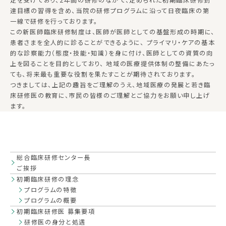
達目標の習得を含め、当院の研修プログラムに沿って日夜臨床の第
一線で研修を行っております。
この新医師臨床研修制度は、医師が医師としての基盤形成の時期に、
患者さまを全人的に診ることができるように、 プライマリ・ケアの基本
的な診察能力（態度・技能・知識）を身に付け、医師としての資質の向
上を図ることを目的としており、 地域の医療提供体制の整備にあたっ
ても、将来最も重要な役割を果たすことが期待されております。
つきましては、上記の趣旨をご理解のうえ、地域医療の発展と若き臨
床研修医の教育に、市民の皆様のご理解とご協力をお願い申し上げ
ます。
総合臨床研修センター長
ご挨拶
初期臨床研修の理念
プログラムの特徴
プログラムの概要
初期臨床研修医 募集要項
研修医の身分と処遇