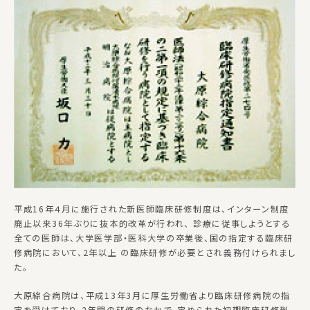
平成16年４月に施行された新医師臨床研修制度は、インターン制度
廃止以来36年ぶりに抜本的改革が行われ、 診療に従事しようとする
全ての医師は、大学医学部・医科大学の卒業後、国の指定する臨床研
修病院において、2年以上 の臨床研修が必要とされ義務付けられまし
た。
大原綜合病院は、平成13年3月に厚生労働省より臨床研修病院の指
定を受けており、2年間の研修のなかで、定められた初期臨床研修到