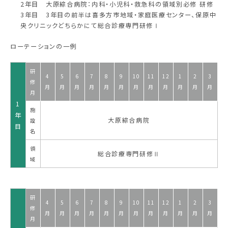
2年目 大原綜合病院：内科・小児科・救急科の領域別必修 研修
3年目 3年目の前半は喜多方市地域・家庭医療センター、保原中
央クリニックどちらかにて総合診療専門研修Ⅰ
ローテーションの一例
研
4
5
6
7
8
9
10
11
12
1
2
3
修
月
月
月
月
月
月
月
月
月
月
月
月
月
1
施
年
大原綜合病院
設
目
名
領
総合診療専門研修Ⅱ
域
研
4
5
6
7
8
9
10
11
12
1
2
3
修
月
月
月
月
月
月
月
月
月
月
月
月
月