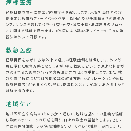
病棟医療
経験目標を参考に幅広い経験症例を確保します。入院担当患者の症
例提示と教育的フィードバックを受ける回診及び多職種を含む病棟カ
ンファレンスを通じて診断・検査・治療・退院支援・地域連携のプロセ
スに関する理解を深めます。指導医による診療録レビューや手技の学
習法は外来と同様です。
救急医療
経験目標を参考に救急外来で幅広い経験症例を確保します。外来診
療に準じた教育方略となりますが、特に救急においては迅速な判断が
求められるため救急特有の意思決定プロセスを重視します。また、救
急処置全般については技能領域の教育方略（シミュレーションや直接
観察指導等）が必要となり、特に、指導医とともに処置にあたる中から
経験を積みます。
地域ケア
地域医師会や病院OBとの交流と通じて、地域包括ケアの意義を理解
し診療ネットワークの形成を図り、日々の診療の基盤とします。さらに
は産業保健活動、学校保健活動を学び、それらの活動に参画します。