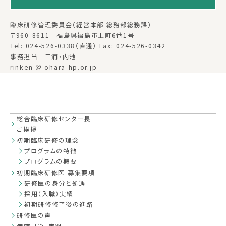
臨床研修管理委員会（経営本部 総務部総務課）
〒960-8611 福島県福島市上町6番1号
Tel: 024-526-0338（直通） Fax: 024-526-0342
事務担当 三浦・内池
rinken ＠ ohara-hp.or.jp
総合臨床研修センター長
ご挨拶
初期臨床研修の理念
プログラムの特徴
プログラムの概要
初期臨床研修医 募集要項
研修医の身分と処遇
採用（入職）実績
初期研修修了後の進路
研修医の声