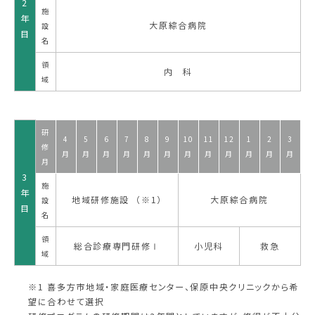
2
施
年
大原綜合病院
設
目
名
領
内 科
域
研
4
5
6
7
8
9
10
11
12
1
2
3
修
月
月
月
月
月
月
月
月
月
月
月
月
月
3
施
年
地域研修施設 （※1）
大原綜合病院
設
目
名
領
総合診療専門研修Ⅰ
小児科
救急
域
※1 喜多方市地域・家庭医療センター、保原中央クリニックから希
望に合わせて選択