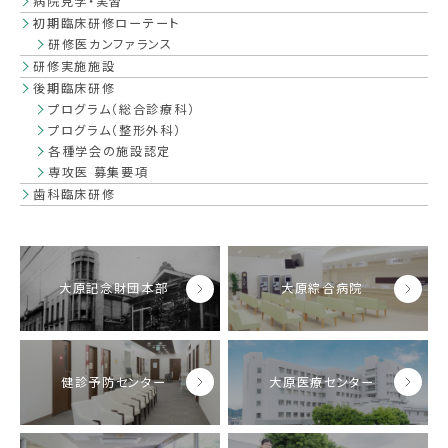
病院見学・実習
初期臨床研修ローテート
研修医カンファランス
研修実施施設
後期臨床研修
プログラム（総合診療科）
プログラム（整形外科）
各種学会の施設認定
専攻医 募集要項
歯科臨床研修
大原記念財団本部
大原綜合病院
健診予防センター
大原医療センター