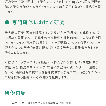
涯教育制度及び関連する学会におけるe-learning教材、医療専門雑
誌、各学会が作成するガイドライン等を適宜活用しながら、幅広く学習
します。
● 専門研修における研究
最先端の医学・医療を理解すること及び科学的思考法を体得すること
は極めて重要であり、研修中の文献検索や批判的吟味により体得を目
指します。また、専攻医は原則として学術活動に携わる必要があり、学
術大会等での発表（筆頭に限る）及び論文発表（共同著者を含む）を
行うこととします。
本研修プログラムでは、福島県立医科大学医学部 地域・家庭医療学
講座 及び 福島県立医科大学 総合科学教育研究センター と連携し
ながら、臨床研究に携わる機会を提供する予定です。研究発表につい
ても経験ある指導医からの支援を提供します。
研修内容
1年目 大原綜合病院：総合診療専門研修Ⅱ