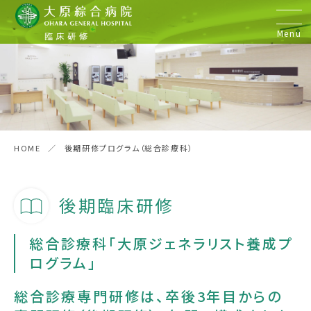
Menu
初期臨床研修
研修医の声
HOME
後期研修プログラム（総合診療科）
病院見学&実習
後期臨床研修
後期臨床研修
総合診療科「大原ジェネラリスト養成プ
ログラム」
歯科臨床研修
総合診療専門研修は、卒後3年目からの
お問い合わせ