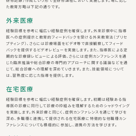
研修記録）作成という形で全研修課程において実施します。場に応じ
た教育方略は下記の通りです。
外来医療
経験目標を参考に幅広い経験症例を確保します。外来診察中に指導
医への症例提示と教育的フィードバックを受ける外来教育法（プリセ
プティング）、さらには診療場面をビデオ等で直接観察してフィード
バックを提供するビデオレビューを実施します。また、指導医による定
期的な診療録レビューによる評価、さらには症例カンファレンスを通
じた臨床推論や総合診療の専門的アプローチに関する議論などを通
じて、総合診療への理解を深めていきます。また、技能領域について
は、習熟度に応じた指導を提供します。
在宅医療
経験目標を参考に幅広い経験症例を確保します。初期は経験ある指
導医の診療に同行して診療の枠組みを理解するためのシャドウイング
を実施します。外来診療と同じく、症例カンファレンスを通じて学びを
深め、多職種と連携して提供される在宅医療に特徴的な他職種カン
ファレンスについても積極的に参加し、連携の方法を学びます。