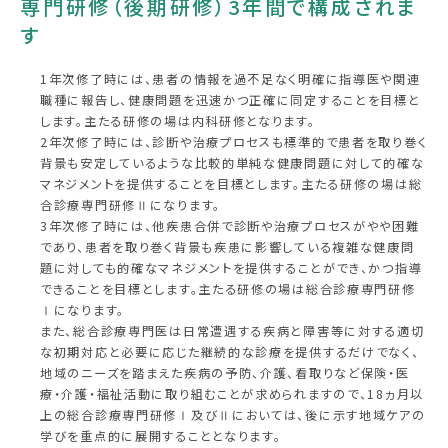
専門研修（後期研修）3年間で構成されま
す
採用情報
1年次修了時には、患者の情報を過不足なく明確に指導医や関連
職種に報告し、健康問題を迅速かつ正確に同定することを目標と
します。主たる研修の場は内科研修となります。
交通アクセス
2年次修了時には、診断や治療プロセスも標準的で患者を取り巻く
背景も安定しているような比較的単純な健康問題に対して的確な
マネジメントを提供することを目標とします。主たる研修の場は総
合診療専門研修Ⅱになります。
3年次修了時には、他疾患合併で診断や治療プロセスがやや困難
であり、患者を取り巻く背景も疾患に影響している複雑な健康問
題に対しても的確なマネジメントを提供することができ、かつ指導
できることを目標とします。主たる研修の場は総合診療専門研修
Ⅰになります。
また、総合診療専門医は日常遭遇する疾病と障害等に対する適切
な初期対応と必要に応じた継続的な診療を提供するだけでなく、
地域のニーズを踏まえた疾病の予防、介護、看取りなど保険・医
療・介護・福祉活動に取り組むことが求められますので、18ヵ月以
上の総合診療専門研修Ⅰ及びⅡにおいては、後に示す地域ケアの
学びを重点的に展開することとなります。