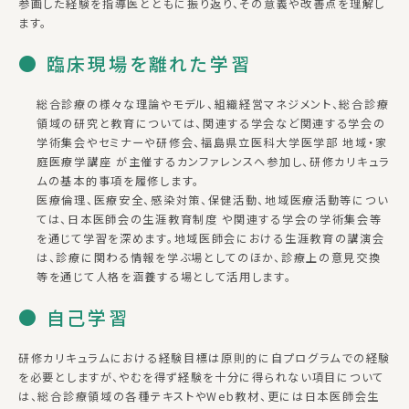
参画した経験を指導医とともに振り返り、その意義や改善点を理解し
ます。
● 臨床現場を離れた学習
総合診療の様々な理論やモデル、組織経営マネジメント、総合診療
領域の研究と教育については、関連する学会など関連する学会の
学術集会やセミナーや研修会、福島県立医科大学医学部 地域・家
庭医療学講座 が主催するカンファレンスへ参加し、研修カリキュラ
ムの基本的事項を履修します。
医療倫理、医療安全、感染対策、保健活動、地域医療活動等につい
ては、日本医師会の生涯教育制度 や関連する学会の学術集会等
を通じて学習を深めます。地域医師会における生涯教育の講演会
は、診療に関わる情報を学ぶ場としてのほか、診療上の意見交換
等を通じて人格を涵養する場として活用します。
● 自己学習
研修カリキュラムにおける経験目標は原則的に自プログラムでの経験
を必要としますが、やむを得ず経験を十分に得られない項目について
は、総合診療領域の各種テキストやWeb教材、更には日本医師会生