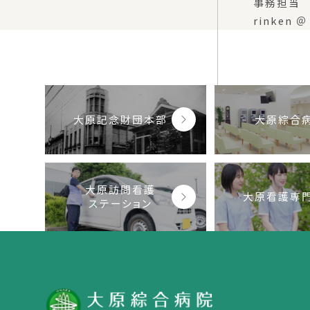
事務担当 
rinken ＠
大原記念財団本部
大原綜合
大原訪問看護
大原看護専
ステーション