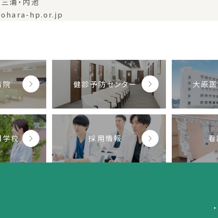
三浦・内池
 ohara-hp.or.jp
病院
健診予防センター
大原医
門学校
採用情報
看