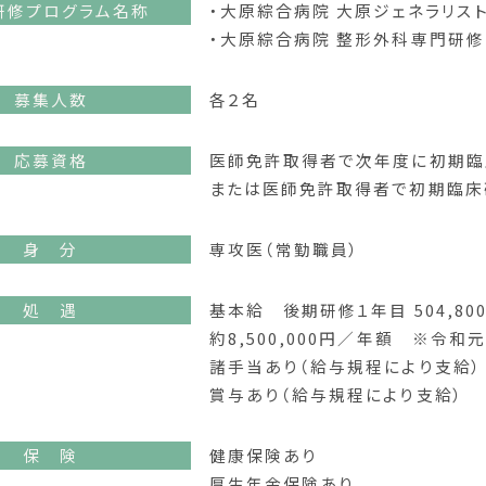
研修プログラム名称
・大原綜合病院 大原ジェネラリス
・大原綜合病院 整形外科専門研修
募集人数
各２名
応募資格
医師免許取得者で次年度に初期臨
または医師免許取得者で初期臨床
身 分
専攻医（常勤職員）
処 遇
基本給 後期研修１年目 504,80
約8,500,000円／年額 ※令和
諸手当あり（給与規程により支給）
賞与あり（給与規程により支給）
保 険
健康保険あり
厚生年金保険あり