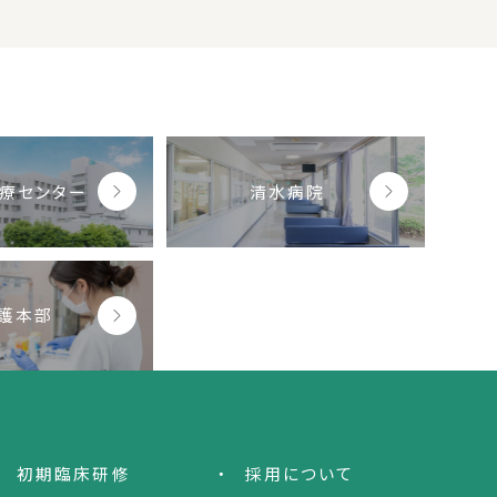
療センター
清水病院
護本部
初期臨床研修
採用について