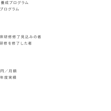
ト養成プログラム
プログラム
床研修修了見込みの者
研修を修了した者
0円／月額
元年度実績