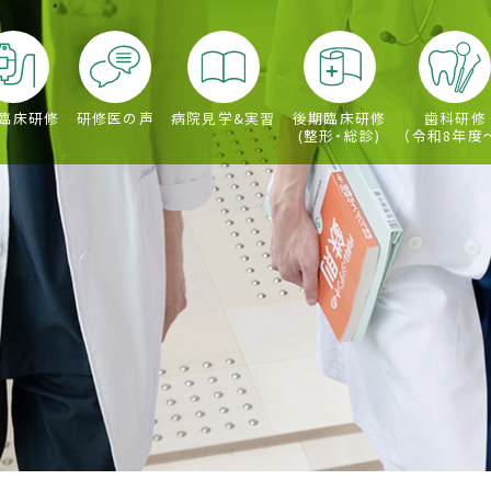
臨床研修
研修医の声
病院見学&実習
後期臨床研修
歯科研修
(整形・総診)
（令和8年度