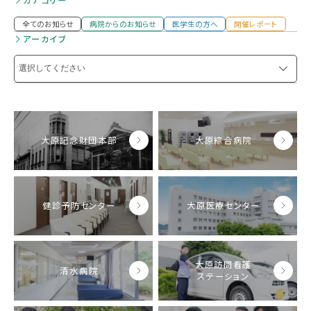
カテゴリー
全てのお知らせ
病院からのお知らせ
医学生の方へ
開催レポート
アーカイブ
大原記念財団本部
大原綜合病院
健診予防センター
大原医療センター
大原訪問看護
清水病院
ステーション