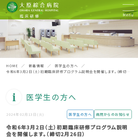
Menu
初期臨床研修
研修医の声
HOME
新着情報
医学生の方へ
令和6年3月2日（土）初期臨床研修プログラム説明会を開催します。（締切2
病院見学&実習
月26日）
医学生の方へ
後期臨床研修
2024年02月13日(火)
医学生の方へ
病院からのお知らせ
歯科臨床研修
令和6年3月2日（土）初期臨床研修プログラム説明
会を開催します。（締切2月26日）
お問い合わせ