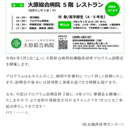
令和
6
年
3
月
2
日（土）に大原綜合病院初期臨床研修プログラム説明会
を開催します。
プログラムはもちろんのこと、病院や診療科について詳しく説明いたし
ます。説明会の後半には研修医と直接お話できる時間も設けます。
なお、今回はプログラム説明会終了後に、
4
年ぶりに懇親会も開催い
たしますので、より当院の雰囲気が分かるチャンスです
！
ぜひともご参
加お待ちしております
！
ｷﾃﾈ│˶˙ᵕ˙˶)꜆
〔総合臨床研修センター〕