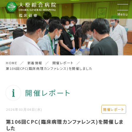
Menu
初期臨床研修
研修医の声
HOME
新着情報
開催レポート
第106回CPC(臨床病理カンファレンス)を開催しました
病院見学&実習
開催レポート
後期臨床研修
2026年03月04日(水)
開催レポート
歯科臨床研修
第106回CPC(臨床病理カンファレンス)を開催しま
した
お問い合わせ