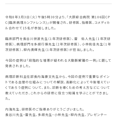
採用情報
令和8年3月3日（火）午後5時30分より、「大原綜合病院 第106回CP
C(臨床病理カンファレンス)」が開催され、研修医、指導医、コメディカ
ル合わせて15名が参加しました。
交通アクセス
臨床部門を長谷川世波先生（1年次研修医）、雷 佑人先生（1年次研
修医）、病理部門を多胡行揮先生（2年次研修医）、小林桃佳先生（1年
次研修医）、柳内勇輝先生（1年次研修医）が担当しました。
今回の症例は「段階的な増悪が疑われる大動脈解離の一例」と題して
発表されました。
病理診断科主任部長内海康文先生から、今回の症例で重要なポイン
トである血管の仕組みについての解説、高齢化によって今後増えてい
くであろう症例について、また、診断を導くための考え方などについて
教えていただき、これからの研修に役立つ知識を学ぶことができまし
た。
内海先生、研修医のご指導ありがとうございました。
長谷川先生・雷先生、多胡先生・小林先生・柳内先生、プレゼンテー