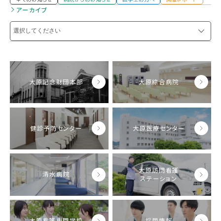
アーカイブ
大原記念財団本部
大原綜合病院
健診予防センター
大原医療センター
大原訪問看護
清水病院
ステーション
大原看護専門学校
採用情報