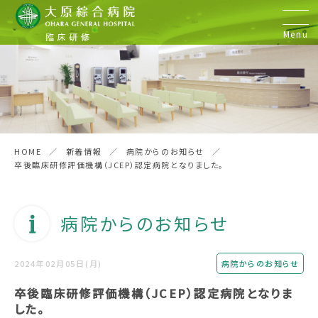
Menu
初期臨床研修
研修医の声
HOME
新着情報
病院からのお知らせ
卒後臨床研修評価機構（JCEP）認定病院となりました。
病院見学&実習
病院からのお知らせ
後期臨床研修
2024年02月05日(月)
病院からのお知らせ
歯科臨床研修
卒後臨床研修評価機構（JCEP）認定病院となりま
した。
お問い合わせ