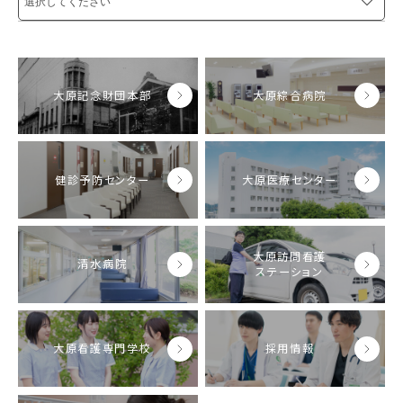
大原記念財団本部
大原綜合病院
健診予防センター
大原医療センター
大原訪問看護
清水病院
ステーション
大原看護専門学校
採用情報