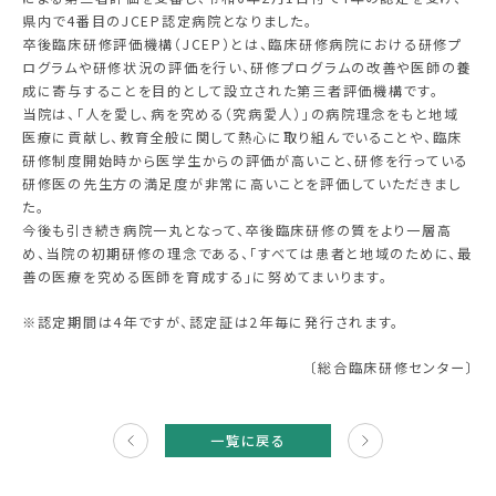
県内で4番目のJCEP認定病院となりました。
卒後臨床研修評価機構（JCEP）とは、臨床研修病院における研修プ
ログラムや研修状況の評価を行い、研修プログラムの改善や医師の養
成に寄与することを目的として設立された第三者評価機構です。
当院は、「人を愛し、病を究める（究病愛人）」の病院理念をもと地域
医療に貢献し、教育全般に関して熱心に取り組んでいることや、臨床
研修制度開始時から医学生からの評価が高いこと、研修を行っている
研修医の先生方の満足度が非常に高いことを評価していただきまし
た。
今後も引き続き病院一丸となって、卒後臨床研修の質をより一層高
め、当院の初期研修の理念である、「すべては患者と地域のために、最
善の医療を究める医師を育成する」に努めてまいります。
※認定期間は4年ですが、認定証は2年毎に発行されます。
〔総合臨床研修センター〕
次の
記事
一覧に戻る
へ